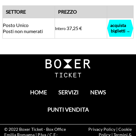
SETTORE
PREZZO
Posto Unico
acquista
37,25 €
Intero
Posti non numerati
biglietti
HOME
SERVIZI
NEWS
PUNTI VENDITA
© 2022
Boxer Ticket
- Box Office
Privacy Policy
|
Cookie
Emilia Romagna | P.Iva / C.F.:
Policy
|
Termini &