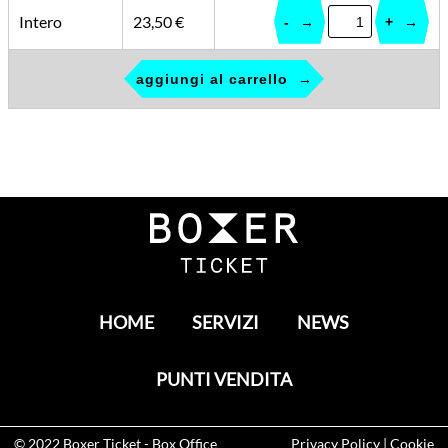
Intero
23,50 €
-
+
aggiungi al carrello
HOME
SERVIZI
NEWS
PUNTI VENDITA
© 2022
Boxer Ticket
- Box Office
Privacy Policy
|
Cookie